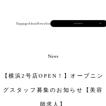
Toppage
About
News
Store
Product
Recruit
RESERVE
▼
News
【横浜2号店OPEN！】オープニン
グスタッフ募集のお知らせ【美容
師求人】