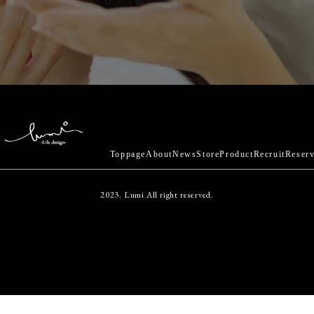
Toppage
About
News
Store
Product
Recruit
Reser
2023. Lumi All right reserved.