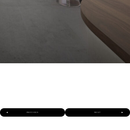
◀︎
PREVIOUS
NEXT
▶︎